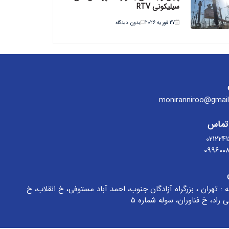
سیلیکونی RTV
27 فوریه 2026
بدون دیدگاه
moniranniroo@gmai
تماس
021224
099600
ه : تهران ، بزرگراه آزادگان جنوب، احمد آباد مستوفی، خ انقلاب، خ
 راد، خ فناوران، سوله شماره 5