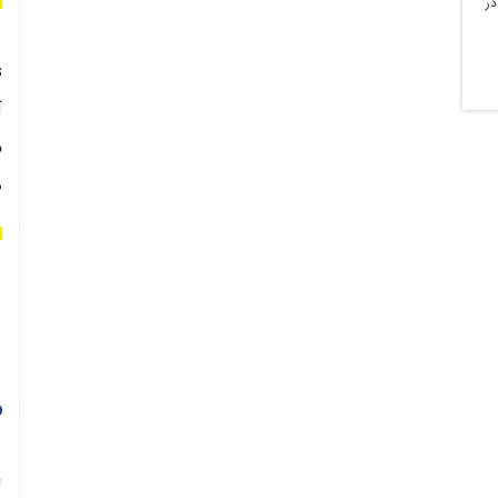
در
s
آ
م
ه