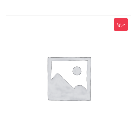
حراج!