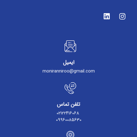
ایمیل
moniranniroo@gmail.com
تلفن تماس
02122416068
09960085630